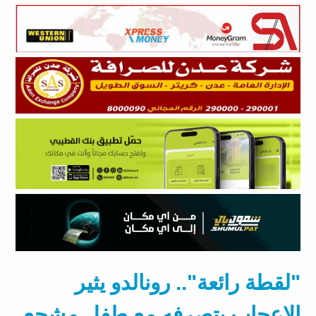
"لقطة رائعة".. رونالدو يثير
الإعجاب بتصرفه مع طفل مشجع