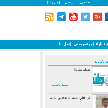
هيئة التحرير
من نحــن
إتصـل بـنا
نية
|
آراء
|
مجتمع مدني
|
إتصل بنا
|
ت وكتابات
نقطة نظام!!
سعيد الحسيني
الإنتقالي شاهد ما شافش حاجة