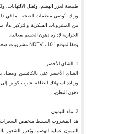
طبيعية تُعزز الهضم، وتُقلل الالتهابات، و
من المشروبات السكرية والتركيز بدلًا م
الحرارية لإدارة دهون الجسم بفعالية.
وفقا لموقع " NDTV"، 10 مشروبات صحية قد تُساعد في تقليل دهون الجسم.
1. الشاي الأخضر
الشاي الأخضر غني بالكاتشين ومضادات
وزيادة استهلاك الطاقة، شرب كوبين إلى ث
دهون البطن.
2. ماء الليمون
هذا المشروب البسيط منخفض السعرات ال
الليمون عملية الهضم، ويُعزز الشعور ب