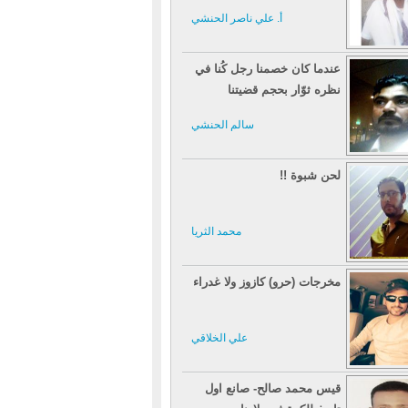
أ. علي ناصر الحنشي
عندما كان خصمنا رجل كُنا في
نظره ثوّار بحجم قضيتنا
سالم الحنشي
لحن شبوة !!
محمد الثريا
مخرجات (حرو) كازوز ولا غدراء
علي الخلاقي
قيس محمد صالح- صانع اول