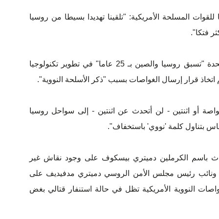
 للقوات المسلحة الأمريكية: "تلقينا تهديدا بسيطا من روسيا
ر فتكا".
وزعم في الوقت نفسه أن الولايات المتحدة "تسبق روسيا والصين بـ 25 عاما" في تطوير تكنولوجيا
تخاذ قرار إرسال الغواصات بسبب "ذكر الأسلحة النووية".
صة أو اثنتين - لن أتحدث عن اثنتين - إلى سواحل روسيا
ناس بتناول كلمة 'نووي' باستخفاف".
ث باسم الكرملين دميتري بيسكوف على وجود نقاش غير
ب ونائب رئيس مجلس الأمن الروسي دميتري مدفيديف على
اصات النووية الأمريكية تظل في حالة استنفار قتالي بغض