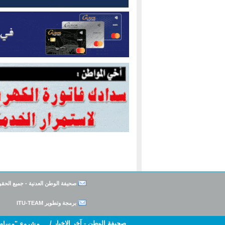
صحيفة الوطن العدنية - جميع الح
برمجة وتطوير ITU-TEAM
صحيفة الوطن - آخر الاخبار /
مشروع "مسام" يتلف 8,412 قطعة من الألغام والمخلف