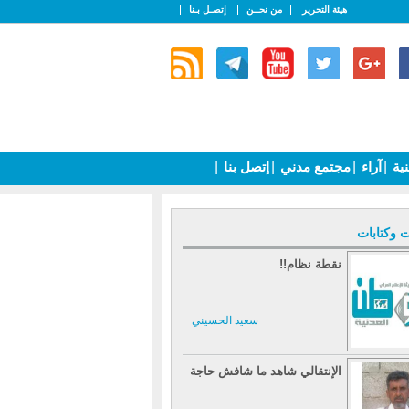
هيئة التحرير
من نحــن
إتصـل بـنا
نية
|
آراء
|
مجتمع مدني
|
إتصل بنا
|
ت وكتابات
نقطة نظام!!
سعيد الحسيني
الإنتقالي شاهد ما شافش حاجة