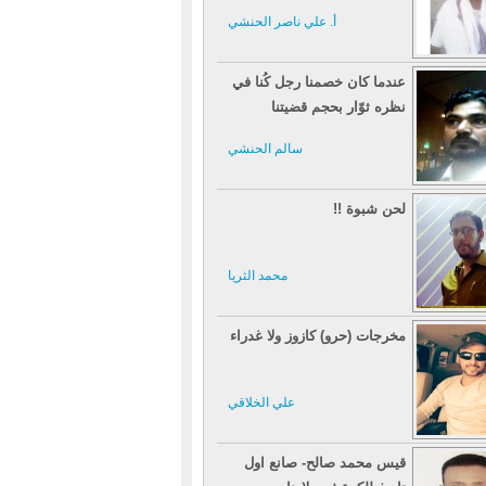
أ. علي ناصر الحنشي
عندما كان خصمنا رجل كُنا في
نظره ثوّار بحجم قضيتنا
سالم الحنشي
لحن شبوة !!
محمد الثريا
مخرجات (حرو) كازوز ولا غدراء
علي الخلاقي
قيس محمد صالح- صانع اول