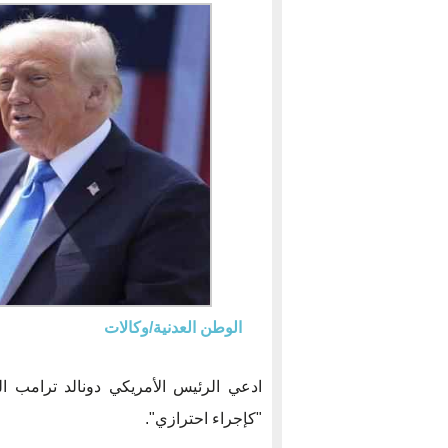
الوطن العدنية/وكالات
ادعي الرئيس الأمريكي دونالد ترامب ال
"كإجراء احترازي".