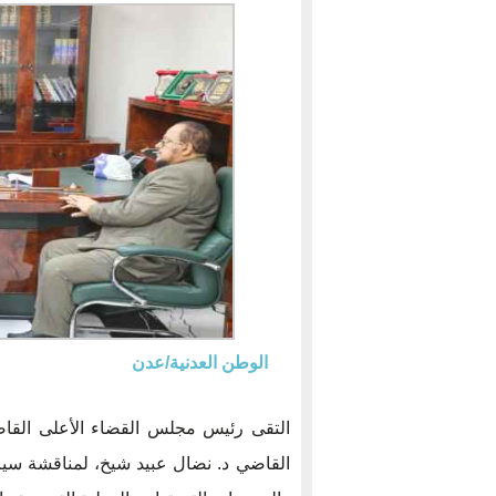
الوطن العدنية/عدن
التقى رئيس مجلس القضاء الأعلى القاض
القاضي د. نضال عبيد شيخ، لمناقشة سير ا