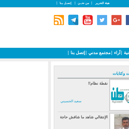
هيئة التحرير
من نحــن
إتصـل بـنا
نية
|
آراء
|
مجتمع مدني
|
إتصل بنا
|
ت وكتابات
نقطة نظام!!
سعيد الحسيني
الإنتقالي شاهد ما شافش حاجة