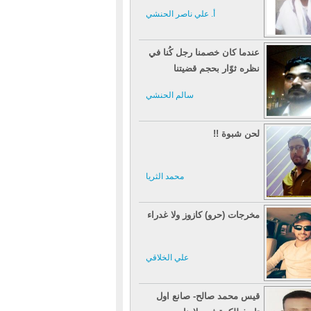
أ. علي ناصر الحنشي
عندما كان خصمنا رجل كُنا في
نظره ثوّار بحجم قضيتنا
سالم الحنشي
لحن شبوة !!
محمد الثريا
مخرجات (حرو) كازوز ولا غدراء
علي الخلاقي
قيس محمد صالح- صانع اول