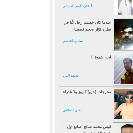
أ. علي ناصر الحنشي
عندما كان خصمنا رجل كُنا في
نظره ثوّار بحجم قضيتنا
سالم الحنشي
لحن شبوة !!
محمد الثريا
مخرجات (حرو) كازوز ولا غدراء
علي الخلاقي
قيس محمد صالح- صانع اول