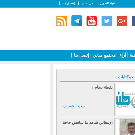
هيئة التحرير
من نحــن
إتصـل بـنا
نية
|
آراء
|
مجتمع مدني
|
إتصل بنا
|
ت وكتابات
نقطة نظام!!
سعيد الحسيني
الإنتقالي شاهد ما شافش حاجة