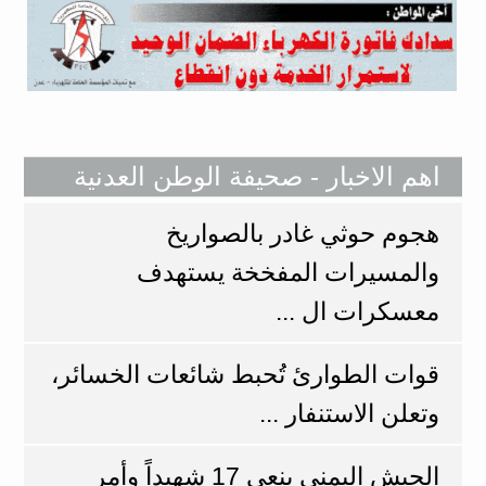
اهم الاخبار - صحيفة الوطن العدنية
هجوم حوثي غادر بالصواريخ
والمسيرات المفخخة يستهدف
معسكرات ال ...
​قوات الطوارئ تُحبط شائعات الخسائر،
وتعلن الاستنفار ...
الجيش اليمني ينعي 17 شهيداً وأمر