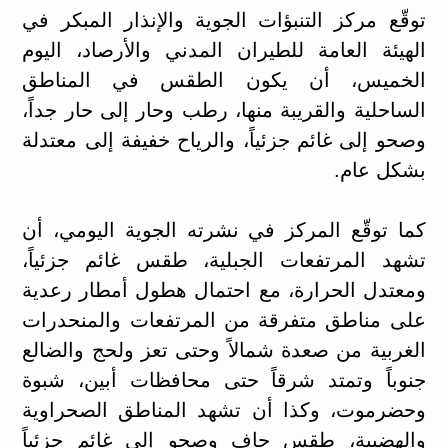
توقّع مركز التنبؤات الجوية والإنذار المبكر في
الهيئة العامة للطيران المدني والأرصاد، اليوم
الخميس، أن يكون الطقس في المناطق
الساحلية والقريبة منها، رطب وحار إلى حار جداً،
وصحو إلى غائم جزئياً، والرياح خفيفة إلى معتدلة
بشكل عام.
كما توقّع المركز في نشرته الجوية اليومي، أن
تشهد المرتفعات الجبلية، طقس غائم جزئياً،
ومعتدل الحرارة، مع احتمال هطول أمطار رعدية
على مناطق متفرقة من المرتفعات والمنحدرات
الغربية من صعدة شمالاً وحتى تعز ولحج والضالع
جنوباً وتمتد شرقاً حتى محافظات أبين، شبوة
وحضرموت، وكذا أن تشهد المناطق الصحراوية
والهضبية، طقس جاف وصحو إلى غائم جزئياً