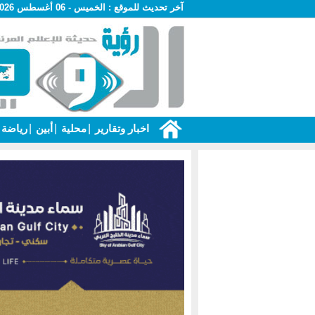
آخر تحديث للموقع :
الخميس - 06 أغسطس 2026 - 02:51 ص
اخبار وتقارير
|
محلية
|
أبين
|
رياضة