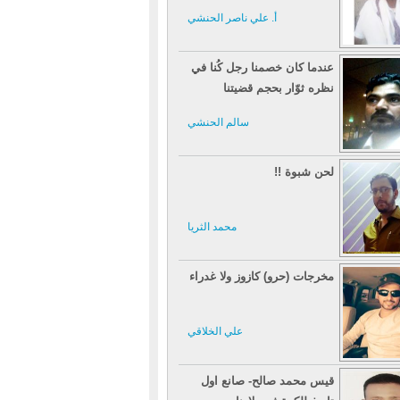
أ. علي ناصر الحنشي
عندما كان خصمنا رجل كُنا في
نظره ثوّار بحجم قضيتنا
سالم الحنشي
لحن شبوة !!
محمد الثريا
مخرجات (حرو) كازوز ولا غدراء
علي الخلاقي
قيس محمد صالح- صانع اول