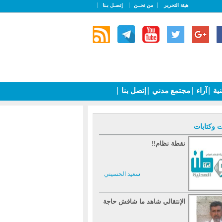
هيئة التحرير
من نحــن
إتصـل بـنا
نية
|
آراء
|
مجتمع مدني
|
إتصل بنا
|
ت وكتابات
نقطة نظام!!
سعيد الحسيني
الإنتقالي شاهد ما شافش حاجة