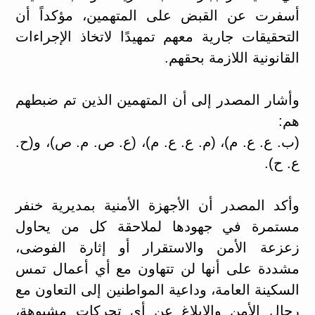
أسفرت عن القبض على المتهمين، مؤكداً أن
التحقيقات جارية معهم تمهيدًا لاتخاذ الإجراءات
القانونية اللازمة بحقهم.
وأشار المصدر إلى أن المتهمين الذين تم ضبطهم
هم:
(ب. ع. ع. م)، (م. ع. ع. م)، (ع. ص. م. ص)، و(ح.
ع. ح).
وأكد المصدر أن الأجهزة الأمنية بمديرية خنفر
مستمرة في جهودها لملاحقة كل من يحاول
زعزعة الأمن والاستقرار أو إثارة الفوضى،
مشددة على أنها لن تتهاون مع أي أعمال تمس
السكينة العامة، وداعية المواطنين إلى التعاون مع
رجال الأمن والإبلاغ عن أي تحركات مشبوهة،