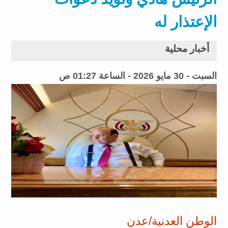
الإعتذار له
أخبار محلية
السبت - 30 مايو 2026 - الساعة 01:27 ص
الوطن العدنية/عدن