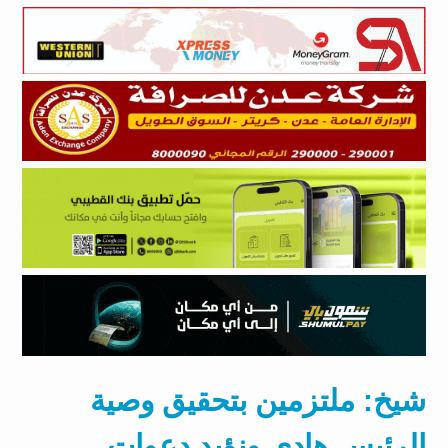
شيخ: ملتزمين بتحقيق وصية
الرئيس هادي ونؤيد دعوات