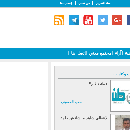
هيئة التحرير
من نحــن
إتصـل بـنا
نية
|
آراء
|
مجتمع مدني
|
إتصل بنا
|
ت وكتابات
نقطة نظام!!
سعيد الحسيني
الإنتقالي شاهد ما شافش حاجة