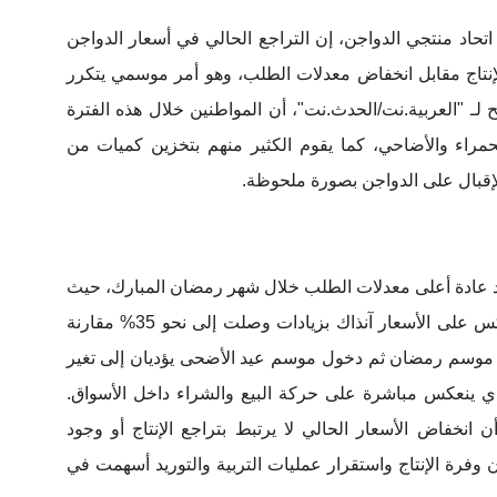
تحاد منتجي الدواجن، إن التراجع الحالي في أسعار الدواجن
إنتاج مقابل انخفاض معدلات الطلب، وهو أمر موسمي يتكرر
لـ "العربية.نت/الحدث.نت"، أن المواطنين خلال هذه الفترة
مراء والأضاحي، كما يقوم الكثير منهم بتخزين كميات من
الإقبال على الدواجن بصورة ملحوظة.
 عادة أعلى معدلات الطلب خلال شهر رمضان المبارك، حيث
يرتفع الاستهلاك بشكل كبير، وهو ما انعكس على الأسعار آنذاك بزيادات وصلت إلى نحو 35% مقارنة
هاء موسم رمضان ثم دخول موسم عيد الأضحى يؤديان إلى تغير
لذي ينعكس مباشرة على حركة البيع والشراء داخل الأسواق.
 انخفاض الأسعار الحالي لا يرتبط بتراجع الإنتاج أو وجود
رة الإنتاج واستقرار عمليات التربية والتوريد أسهمت في