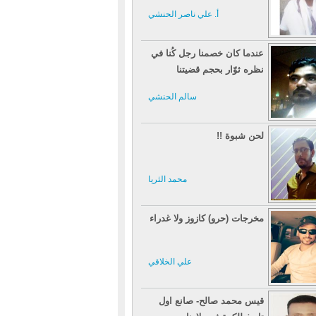
أ. علي ناصر الحنشي
عندما كان خصمنا رجل كُنا في
نظره ثوّار بحجم قضيتنا
سالم الحنشي
لحن شبوة !!
محمد الثريا
مخرجات (حرو) كازوز ولا غدراء
علي الخلاقي
قيس محمد صالح- صانع اول