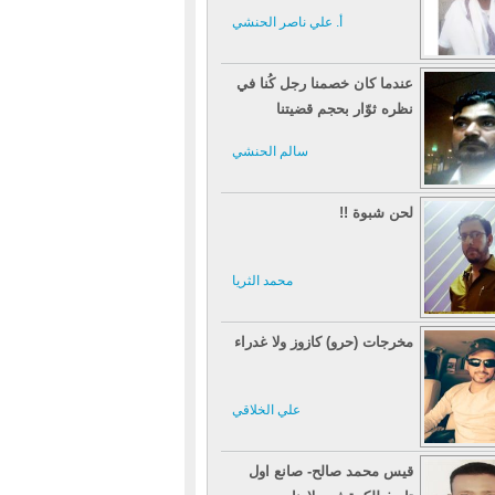
أ. علي ناصر الحنشي
عندما كان خصمنا رجل كُنا في
نظره ثوّار بحجم قضيتنا
سالم الحنشي
لحن شبوة !!
محمد الثريا
مخرجات (حرو) كازوز ولا غدراء
علي الخلاقي
قيس محمد صالح- صانع اول