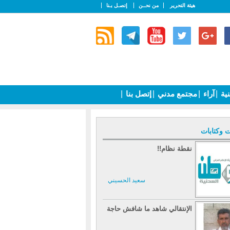
هيئة التحرير
من نحــن
إتصـل بـنا
نية
|
آراء
|
مجتمع مدني
|
إتصل بنا
|
ت وكتابات
نقطة نظام!!
سعيد الحسيني
الإنتقالي شاهد ما شافش حاجة