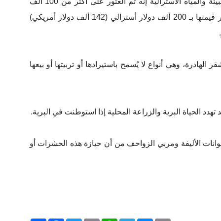
وقالت وزارة التغير المناخي والطاقة والبيئة والمياه الأسترالية إنه تم العثور على أكثر من 100 ألف
صرصور حي من فصائل غير محلية وتقدر قيمتها بـ 200 ألف دولار أسترالي (142 ألف دولار أمريكي)
لهادرة، وهي أنواع لا يُسمح باستيرادها أو تربيتها أو بيعها
دد الحياة البرية والزراعة المحلية إذا استوطنت في البرية.
وانات الأليفة ومربي الزواحف من أن حيازة هذه الحشرات أو