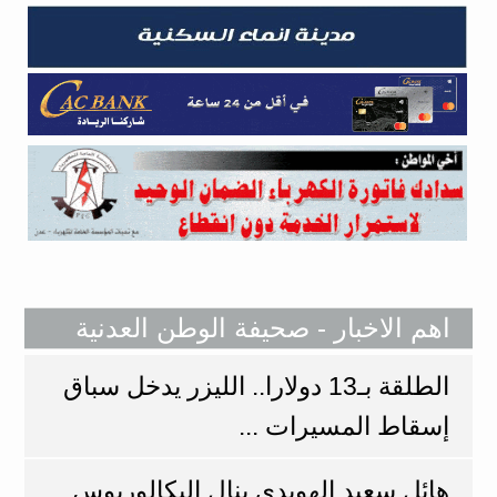
اهم الاخبار - صحيفة الوطن العدنية
الطلقة بـ13 دولارا.. الليزر يدخل سباق
إسقاط المسيرات ...
هائل سعيد الهويدي ينال البكالوريوس