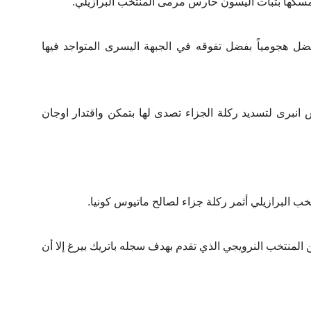
سكها بثبات أليسون حارس مرمى المنتخب البرازيلي.
 هو الأفضل هجومياً بفضل تفوقه في الجبهة اليسرى المتواجد فيها
غويماريش انبرى لتسديد ركلة الجزاء تصدى لها بتمكن واقتدار اوجان
ن المنتخب النرويجي الذي تقدم بهدف سجله باتريك بيرغ إلا أن