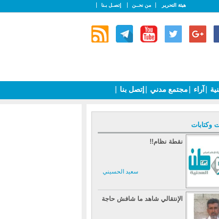
هيئة التحرير
من نحــن
إتصـل بـنا
نية
|
آراء
|
مجتمع مدني
|
إتصل بنا
|
ت وكتابات
نقطة نظام!!
سعيد الحسيني
الإنتقالي شاهد ما شافش حاجة