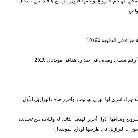
كن مهاجم النرويج ونجمها الأول إيرلينغ هالاند من تسجيل
اء في الدقيقة 90+10
 رقم ميسي ومبابي في صدارة هدافي مونديال 2026.
!!! نجم النرويج وهدافها الأول أحرز الهدف الثاني له ولبلاده من تسديدة
.. البرازيل في طريقها لوداع المونديال.