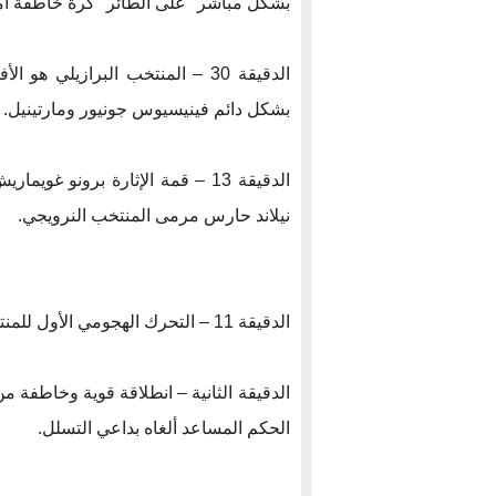
بشكل مباشر "على الطائر" كرة خاطفة أم
الدقيقة 30 – المنتخب البرازيلي
بشكل دائم فينيسيوس جونيور ومارتينيل.
الدقيقة 13 – قمة الإثارة برونو 
نيلاند حارس مرمى المنتخب النرويجي.
الدقيقة 11 – التحرك الهجومي الأول للمنتخب البرازيلي أثمر ركلة جزاء لصالح ماتيوس كونيا.
الدقيقة الثانية – انطلاقة قوية وخاطفة م
الحكم المساعد ألغاه بداعي التسلل.