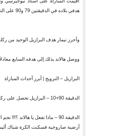
أقيمت المباراة على استاد نيوجيرسي وتم
هدفي بلاده في الدقيقتين 79 و90 على التوالي.
وأحرز نيمار هدف البرازيل الوحيد من ركلة جز
ووصل هالاند بذلك إلى هدفه السابع معادلاً
البرازيل – النرويج | أبرز أحداث المباراة
الدقيقة 90+10 – البرازيل تحصل على ركلة جزاء انبرى لها انبرى لها نيمار وأحرز هدف البرازيل الأول.
الدقيقة 90 – ماذا تفعل يا هالاند ؟
أرضية صاروخية فسكنت الكرة شباك أليسون 