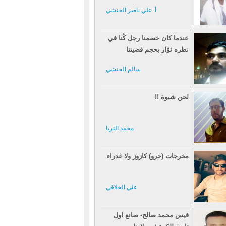
أ. علي ناصر الحنشي
عندما كان خصمنا رجل كُنا في
نظره ثوّار بحجم قضيتنا
سالم الحنشي
لحن شبوة !!
محمد الثريا
مخرجات (حرو) كازوز ولا غدراء
علي الخلاقي
قيس محمد صالح- صانع اول