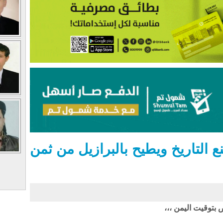
 التاريخ ويطيح بالبرازيل من ثمن