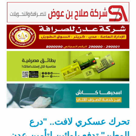
​تحرك عسكري لافت.. "درع
الوطن" تدفع بلوائين لتأمين عدن