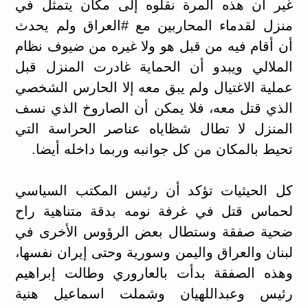
غير أن هذه المرة نقلوه إلى مكان يتمثل في
منزل لقدماء المحاربين مع ‎#العراق ولم يحدث
أن أقام فيه من قبل هو ولا غيره من ضيوف نظام
الملالي ويبدو أن الحماية غادرت المنزل قبل
عملية الاغتيال ولم يبق معه إلا الحارس الشخصي
الذي قتل معه، فلا يمكن أن الصاروخ الذي نسف
المنزل لا تطال شظاياه عناصر الحراسة التي
تحيط بالمكان من كل جوانبه وربما داخله أيضا.
كل الحيثيات تؤكد أن رئيس المكتب السياسي
لحماس قتل في غرفة نومه بدقة متناهية راح
ضحية صفقة وستطال بعض الرؤوس الأخرى في
لبنان والعراق واليمن وسورية وحتى إيران نفسها،
وهذه الصفقة بدأت بالعاروري وطالت إبراهيم
رئيس وعبداللهيان وشملت اسماعيل هنية