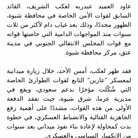
عاود العميد عبدربه لعكب الشريف، القائد
السابق لقوات الأمن الخاصة في محافظة شبوة،
الظهور مجددًا، وذلك بعد غياب دام لأكثر من ثلاث
سنوات منذ المواجهات الدامية التي خاضتها قواته
مع قوات المجلس الانتقالي الجنوبي في مدينة
عتق، مركز محافظة شبوة.
فقد ظهر لعكب، أمس الأحد، خلال زيارة ميدانية
لمعسكر "عارين" التابع لقوات الطوارئ الخاصة
التي شُكّلت مؤخرًا بدعم سعودي، ويقع في
مديرية عرما، شرق شبوة، حيث تفقد الدفعة
الأولى من هذه القوات، مشددًا على أهمية رفع
الجاهزية القتالية والانضباط العسكري، في خطوة
بدت كمحاولة لإعادة بناء نفوذ ميداني بعد سنوات
من الانكسار السياسي والعسكري.