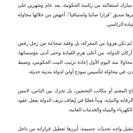
بن مبارك استقالته من رئاسة الحكومة، بعد عام وشهرين على
2024، في خطوة اعتبرها صديق "قرارا صائبا واستباقيا"، أجهض من خلالها محاولة
يادة الرئاسي.
 لم تكن هروبا من المعركة، بل وقفة شجاعة من رجل رفض
ركان الدولة، من أعلى هرم القيادة وحتى أدنى مؤسساتها.
اولا منذ اليوم الأول إعادة ترتيب البيت الحكومي، وضبط
عدن، في محاولة لتأسيس نموذج أولي لدولة مدنية حديثة.
ج المعتم أو مكاتب التحصين، بل تحرك بين الناس، لامس
ابة والنيابة، وبدأ فعليًا في إيقاف نزيف الدولة بفعل عقود
كهرباء والمياه والخدمات العامة.
قيل واجه تحديات جسيمة، أبرزها تعطيل قراراته من داخل