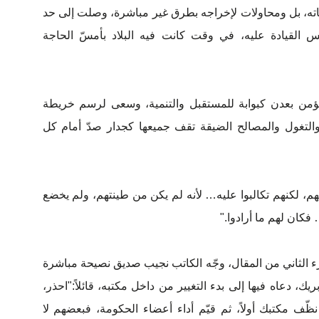
اته، بل ومحاولات لإخراجه بطرق غير مباشرة، وصلت إلى حد
 القيادة عليه، في وقت كانت فيه البلاد بأمسّ الحاجة
ؤمن بعدن كبوابة للمستقبل والتنمية، وسعى لرسم خريطة
التغول والمصالح الضيقة تقف جميعها كجدار صدّ أمام كل
، لكنهم تكالبوا عليه… لأنه لم يكن من طينتهم، ولم يخضع
فكان لهم ما أرادوا."
جزء الثاني من المقال، وجّه الكاتب نجيب صديق نصيحة مباشرة
يك، دعاه فيها إلى بدء التغيير من داخل مكتبه، قائلاً:"احذر،
ّف مكتبك أولاً، ثم قيّم أداء أعضاء الحكومة، فبعضهم لا