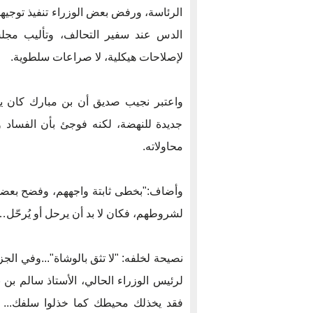
الرئاسة، ورفض بعض الوزراء تنفيذ توجيه
الدس عند سفير التحالف، وتأليب مجلس
لإصلاحات هيكلية، لا صراعات سلطوية.
واعتبر نجيب صديق أن بن مبارك كان ي
جديدة للنهضة، لكنه فوجئ بأن الفساد و
محاولاته.
وأضاف:"بخطى ثابتة واجههم، وفضح بعضهم
لشروطهم، فكان لا بد أن يرحل أو يُرحّل… 
نصيحة لخلفه: "لا تثق بالوشاة"...وفي ال
لرئيس الوزراء الحالي، الأستاذ سالم بن بر
فقد يخذلك محيطك كما خذلوا سلفك... نظ