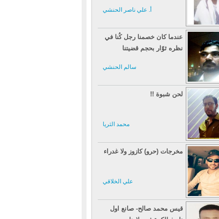
أ. علي ناصر الحنشي
عندما كان خصمنا رجل كُنا في
نظره ثوّار بحجم قضيتنا
سالم الحنشي
لحن شبوة !!
محمد الثريا
مخرجات (حرو) كازوز ولا غدراء
علي الخلاقي
قيس محمد صالح- صانع اول