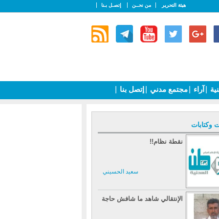
هيئة التحرير
من نحــن
إتصـل بـنا
نية
|
آراء
|
مجتمع مدني
|
إتصل بنا
|
ت وكتابات
نقطة نظام!!
سعيد الحسيني
الإنتقالي شاهد ما شافش حاجة