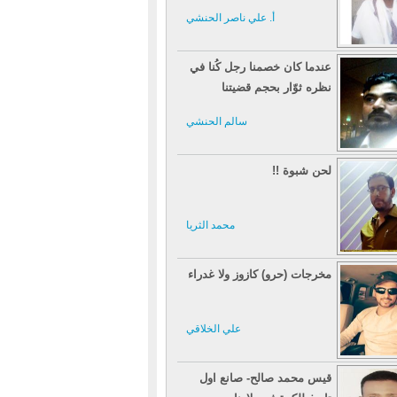
أ. علي ناصر الحنشي
عندما كان خصمنا رجل كُنا في
نظره ثوّار بحجم قضيتنا
سالم الحنشي
لحن شبوة !!
محمد الثريا
مخرجات (حرو) كازوز ولا غدراء
علي الخلاقي
قيس محمد صالح- صانع اول