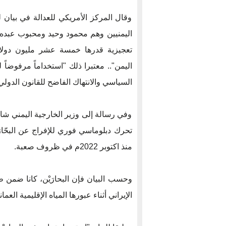
وقال المركز الأمريكي للعدالة في بيان
تعجيزية قدرها خمسة عشر مليون دولار
اليمن".. معتبرا ذلك "استخداماً مرفوضا
السياسي والانتهاك الفاضح للقانون الدولي 
وفي رسالة إلى وزير الخارجية اليمني شائع 
تحرك دبلوماسي فوري للإفراج عن البحّارَيْ
منذ اكتوبر 2022م في ظروف صعبة.
وحسب البيان فإن البحارَيْن، كانا ضمن ط
الإيراني أثناء عبورها المياه الإقليمية العمان