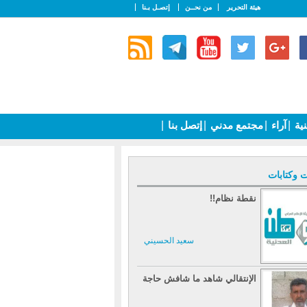
هيئة التحرير
من نحــن
إتصـل بـنا
نية
|
آراء
|
مجتمع مدني
|
إتصل بنا
|
ت وكتابات
نقطة نظام!!
سعيد الحسيني
الإنتقالي شاهد ما شافش حاجة