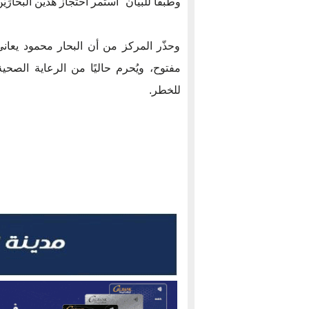
وطبقا للبيان "استمر احتجاز هذين البحارَيْ
وحذّر المركز من أن البحار محمود يعا
مفتوح، ويُحرم حاليًا من الرعاية الصح
للخطر.