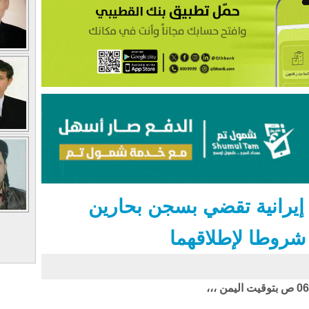
إيرانية تقضي بسجن بحارين