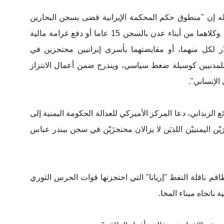
 له إن "منطوق حكم المحكمة الإيرانية قضى بسجن البحارين
اليمنيين وهم محمود وحيد ومحبوب عبده وكلاهما من أبناء عدن بالسجن 15 عاما أو دفع غرامة مالية
 لكل منهما، أو مقايضتهما بأسرى إيرانيين محتجزين في
ً للمدنيين كوسيلة ضغط سياسي، ويندرج ضمن أعمال الابتزاز
الإنساني".
الزنداني، دعا المركز الأميركي للعدالة الحكومة اليمنية إلى
ن اليمنييْن اللذيَن لا يزالان محتجزَيْن في سجن ببندر عباس
اقم ناقلة النفط "إريانا" التي احتجزتها قوات الحرس الثوري
ية باتجاه ميناء المخا.