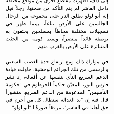
إلى ذلك، أظهرت مقاطع أخرى من مواقع مختلفة
داخل الفاشر لم يتم التأكد من صحتها، رجلاً قيل
إنه أبو لولو يطلق النار على مجموعة من الرجال
الجالسين على الأرض تباعاً، بينما ظهر في
تسجيلات مختلفة محاطاً بمسلحين يحتفون به
بوصفه قائداً منتصراً، وسط كومة من الجثث
المتناثرة على الأرض بالقرب منهم.
في موازاة ذلك ومع ارتفاع حدة الغضب الشعبي
والرسمي من تلك الجرائم الوحشية، حاولت قيادة
الدعم السريع النأي بنفسها عن أفعاله، إذ نشر
فارس النور، المعيّن حاكماً للخرطوم في "حكومة
التأسيس" المدعومة من الدعم السريع، منشوراً
قال فيه إن "يد العدالة ستطال كل من أجرم في
حق أهلنا في الفاشر"، مرفقاً صورةً لـ"أبو لولو".