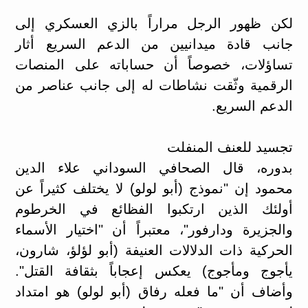
لكن ظهور الرجل مراراً بالزي العسكري إلى
جانب قادة ميدانيين من الدعم السريع أثار
تساؤلات، خصوصاً أن حساباته على المنصات
الرقمية وثّقت نشاطات له إلى جانب عناصر من
الدعم السريع.
تجسيد للعنف المنفلت
بدوره، قال الصحافي السوداني علاء الدين
محمود إن "نموذج (أبو لولو) لا يختلف كثيراً عن
أولئك الذين ارتكبوا الفظائع في الخرطوم
والجزيرة ودارفور"، معتبراً أن "اختيار الأسماء
الحركية ذات الدلالات العنيفة (أبو لؤلؤ، شارون،
يأجوج ومأجوج) يعكس إعجاباً بثقافة القتل".
وأضاف أن "ما فعله رفاق (أبو لولو) هو امتداد