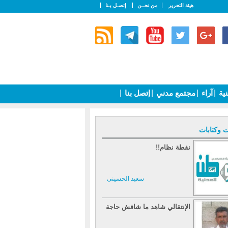
هيئة التحرير
من نحــن
إتصـل بـنا
نية
|
آراء
|
مجتمع مدني
|
إتصل بنا
|
ت وكتابات
نقطة نظام!!
سعيد الحسيني
الإنتقالي شاهد ما شافش حاجة