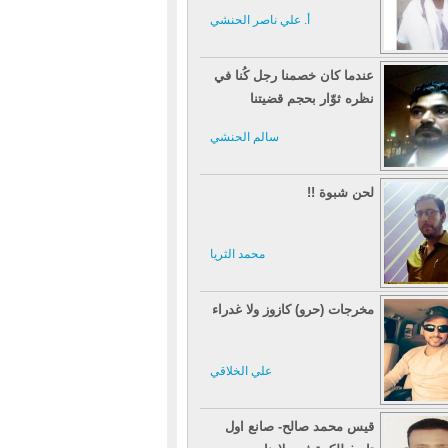
أ. علي ناصر الحنشي
عندما كان خصمنا رجل كُنا في
نظره ثوّار بحجم قضيتنا
سالم الحنشي
لحن شبوة !!
محمد الثريا
مخرجات (حرو) كازوز ولا غدراء
علي الخلاقي
قيس محمد صالح- صانع اول