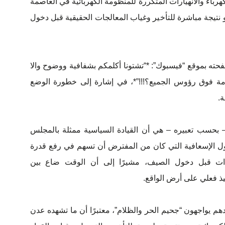
رباء والانهيارات المتكررة للمنظومة الكهربائية في العاصمة
و نتيجة مباشرة للتأخير وغياب المعالجات الحقيقية قبل دخول
 بموقع “فيسبوك”: *“تشتونا أكلمكم بشفافية ووضوح والا
ظومة فوق رؤوس الجميع؟!!!”*، في إشارة إلى خطورة الوضع
ة.
 بحسب تعبيره – هي أن القيادة السياسية ممثلة بالمجلس
ول الإسعافية التي كان من المفترض أن تسهم في رفع قدرة
ءات قبل دخول الصيف، مشيرًا إلى أن الوقت ضاع بين
يذ فعلي على أرض الواقع.
م يواجهون “جحيم الحر والظلام”، معتبرًا أن ما تشهده عدن