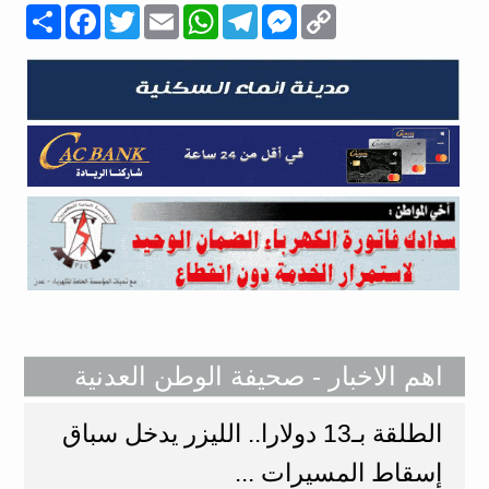
Copy
Messenger
Telegram
WhatsApp
Email
Twitter
انشر
Facebook
Link
اهم الاخبار - صحيفة الوطن العدنية
الطلقة بـ13 دولارا.. الليزر يدخل سباق
إسقاط المسيرات ...