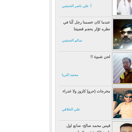
أ. علي ناصر الحنشي
عندما كان خصمنا رجل كُنا في
نظره ثوّار بحجم قضيتنا
سالم الحنشي
لحن شبوة !!
محمد الثريا
مخرجات (حرو) كازوز ولا غدراء
علي الخلاقي
قيس محمد صالح- صانع اول