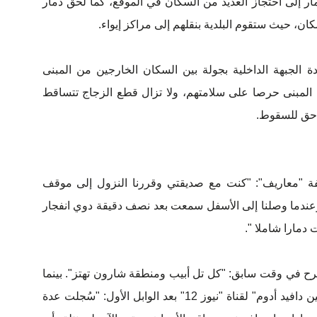
ار إلى احتجاز العديد من السكان في الموقع، كما لحق دمار
ن، حيث ستقوم البلدية بنقلهم إلى مراكز إيواء.
الجبهة الداخلية بجولة بين السكان الخارجين من المبنى
المبنى حرصا على سلامتهم، ولا تزال قطع الزجاج تتساقط
لاحق للسقوط.
ة "معاريف": "كنت مع صديقتي وقررنا النزول إلى موقف
ندما وصلنا إلى الأسفل سمعت بعد نصف دقيقة دوي انفجار
دمارا شاملا ".
ح في وقت سابق: "كل تل أبيب ومنطقة شارون تهتز". بينما
أفاد متحدث باسم خدمات الإسعاف "ماغين دافيد أدوم" لقناة "نيوز 12" بعد الوابل الأول: "سُجلت عدة