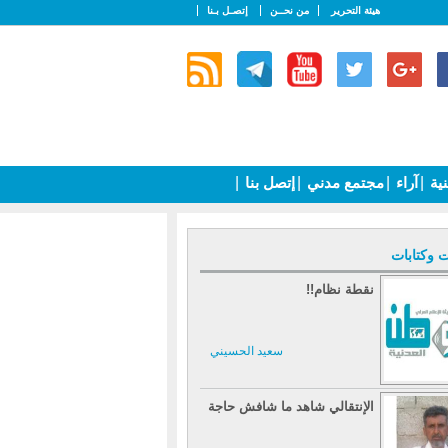
هيئة التحرير
من نحــن
إتصـل بـنا
نية
|
آراء
|
مجتمع مدني
|
إتصل بنا
|
ت وكتابات
نقطة نظام!!
سعيد الحسيني
الإنتقالي شاهد ما شافش حاجة