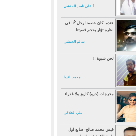
أ. علي ناصر الحنشي
عندما كان خصمنا رجل كُنا في
نظره ثوّار بحجم قضيتنا
سالم الحنشي
لحن شبوة !!
محمد الثريا
مخرجات (حرو) كازوز ولا غدراء
علي الخلاقي
قيس محمد صالح- صانع اول