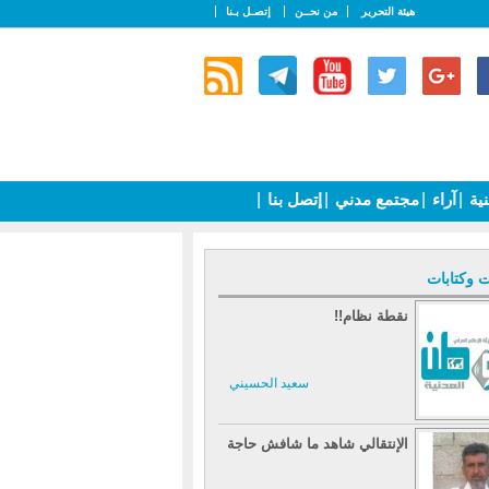
هيئة التحرير
من نحــن
إتصـل بـنا
نية
|
آراء
|
مجتمع مدني
|
إتصل بنا
|
ت وكتابات
نقطة نظام!!
سعيد الحسيني
الإنتقالي شاهد ما شافش حاجة