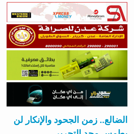
الضالع.. زمن الجحود والإنكار لن
يطمس مجد التحرير