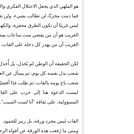
هو الملهي الذي يجعل الاحتلال الفكري وا
فما دمت مخزنًا، لن تطالب بشيء، ولن تغير
ليس غريبًا أن تكون الطرق محفرة، والكهربا
الغريب هو أن من يقضي ست ساعات يمضغ نب
الغريب أن من يهدر كل دخله على القات، 
لكن الحقيقة أن الوطن لم يُخذل، بل أُخذل
شعب يذل نفسه كل يوم، ثم يسأل عن الع
شعب باع يومه بالقات، ثم طلب غدًا أفضل
ليست الدعوة هنا إلى حرب على الق
المسؤولية، على ثقافة "أنا لست السبب".
القات ليس مجرد ورقة، بل رمز للجمود.
ومتى ما رُفعت هذه الورقة عن أفواه الرجا