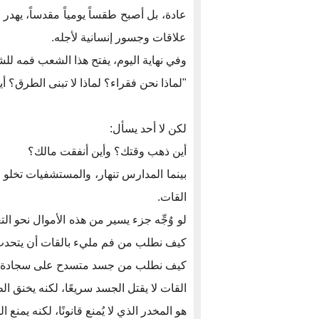
عادة، بل أصبح طقساً يومياً مقدساً، يهدر 
علاقات وجسور إنسانية لأجله.
وفي نهاية اليوم، يفتح هذا الشعب فمه لل
"لماذا نحن فقراء؟ لماذا لا تبنى الطرق؟ أي
لكن لا أحد يسأل:
أين ذهب وقتك؟ وأين أنفقت مالك؟
بينما المدارس تنهار، والمستشفيات تخلو من
القات.
لو وُجِّه جزء يسير من هذه الأموال نحو التع
كيف نطلب من فم مليء بالقات أن يتحد
كيف نطلب من جسد متسدح على سجادة قات 
القات لا يقتل الجسد سريعًا، لكنه يخنق 
هو المخدر الذي لا يُمنع قانونًا، لكنه يمنع ا