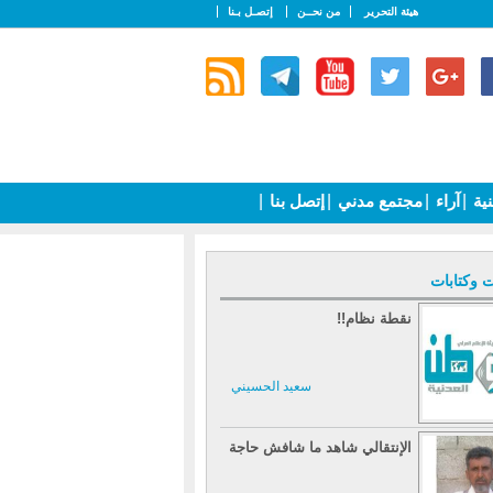
هيئة التحرير
من نحــن
إتصـل بـنا
نية
|
آراء
|
مجتمع مدني
|
إتصل بنا
|
ت وكتابات
نقطة نظام!!
سعيد الحسيني
الإنتقالي شاهد ما شافش حاجة