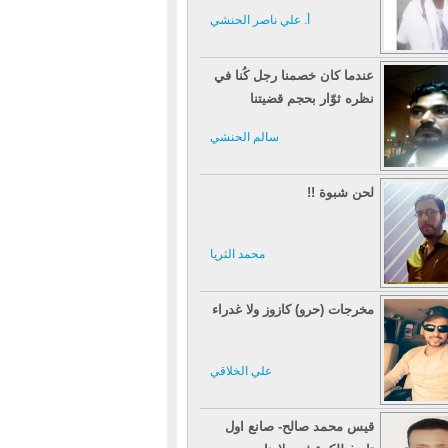
أ. علي ناصر الحنشي
عندما كان خصمنا رجل كُنا في
نظره ثوّار بحجم قضيتنا
سالم الحنشي
لحن شبوة !!
محمد الثريا
مخرجات (حرو) كازوز ولا غدراء
علي الخلاقي
قيس محمد صالح- صانع اول